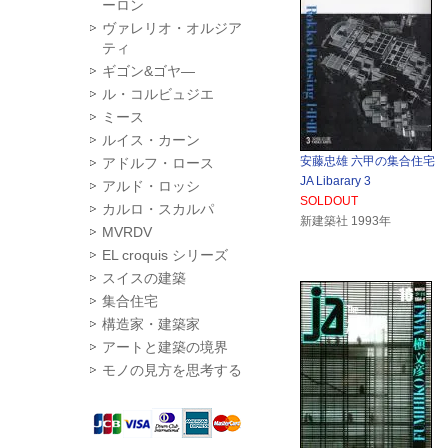
ーロン
ヴァレリオ・オルジア
ティ
ギゴン&ゴヤ―
ル・コルビュジエ
ミース
ルイス・カーン
安藤忠雄 六甲の集合住宅
アドルフ・ロース
JA Libarary 3
アルド・ロッシ
SOLDOUT
カルロ・スカルパ
新建築社 1993年
MVRDV
EL croquis シリーズ
スイスの建築
集合住宅
構造家・建築家
アートと建築の境界
モノの見方を思考する