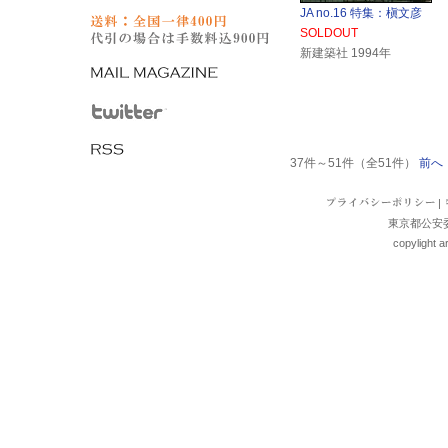
JA no.16 特集：槇文彦
SOLDOUT
新建築社 1994年
37件～51件（全51件）
前へ
|
東京都公安委員
copylight a