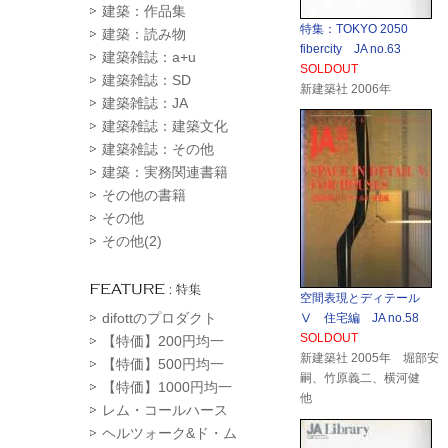
建築：作品集
特集：TOKYO 2050
建築：読み物
fibercity JA no.63
建築雑誌：a+u
SOLDOUT
建築雑誌：SD
新建築社 2006年
建築雑誌：JA
建築雑誌：建築文化
建築雑誌：その他
建築：実務関連書籍
その他の書籍
その他
その他(2)
空間表現とディテール
difottのプロダクト
Ⅴ 住宅編 JA no.58
SOLDOUT
【特価】200円均一
新建築社 2005年 堀部安
【特価】500円均一
嗣、竹原義二、横河健
【特価】1000円均一
他
レム・コールハース
ヘルツォーク&ド・ム