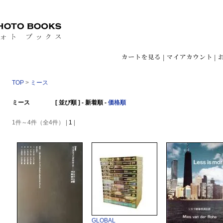
|
|
TOP
>
ミース
ミース [ 並び順 ] -
新着順
-
価格順
1件～4件（全4件） |
1
|
GLOBAL