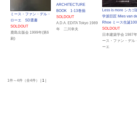
ARCHITECTURE
Less is more シカ
BOOK 1-13巻揃
ミース・ファン・デル・
学派巨匠 Mies van de
SOLDOUT
ローエ SD選書
Rhoe ミース生誕10
A.D.A. EDITA Tokyo 1989
SOLDOUT
SOLDOUT
年 二川幸夫
鹿島出版会 1999年(第6
日本建築学会 1987
刷)
ース・ファン・デル
ーエ
1件～4件（全4件） |
1
|