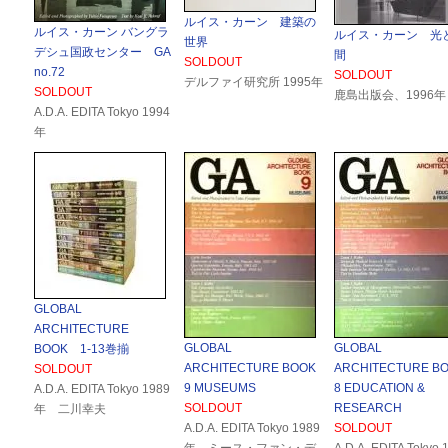
ルイス・カーン 建築の
ルイス・カーン バングラ
ルイス・カーン 光
世界
デシュ国政センター GA
間
SOLDOUT
no.72
SOLDOUT
デルファイ研究所 1995年
SOLDOUT
鹿島出版会、1996年
A.D.A. EDITA Tokyo 1994
年
GLOBAL
ARCHITECTURE
GLOBAL
GLOBAL
BOOK 1-13巻揃
ARCHITECTURE BOOK
ARCHITECTURE B
SOLDOUT
9 MUSEUMS
8 EDUCATION &
A.D.A. EDITA Tokyo 1989
SOLDOUT
RESEARCH
年 二川幸夫
A.D.A. EDITA Tokyo 1989
SOLDOUT