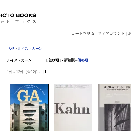
|
|
TOP
>
ルイス・カーン
ルイス・カーン [ 並び順 ] -
新着順
-
価格順
1件～12件（全12件） |
1
|