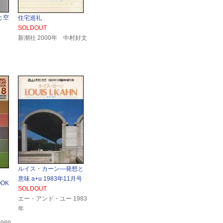
と空
住宅巡礼
SOLDOUT
新潮社 2000年 中村好文
ルイス・カーン―発想と
意味 a+u 1983年11月号
OOK
SOLDOUT
エー・アンド・ユー 1983
年