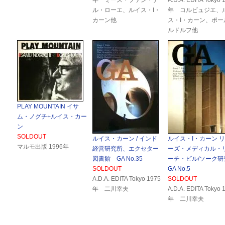
年 ミース・ファン・デ
A.D.A. EDITA Tokyo 
ル・ローエ、ルイス・I・
年 コルビュジエ、
カーン他
ス・I・カーン、ポー
ルドルフ他
PLAY MOUNTAIN イサ
ム・ノグチ+ルイス・カー
ン
SOLDOUT
ルイス・カーン / インド
ルイス・I・カーン 
マルモ出版 1996年
経営研究所、エクセター
ーズ・メディカル・
図書館 GA No.35
ーチ・ビル/ソーク研
SOLDOUT
GA No.5
A.D.A. EDITA Tokyo 1975
SOLDOUT
年 二川幸夫
A.D.A. EDITA Tokyo 
年 二川幸夫