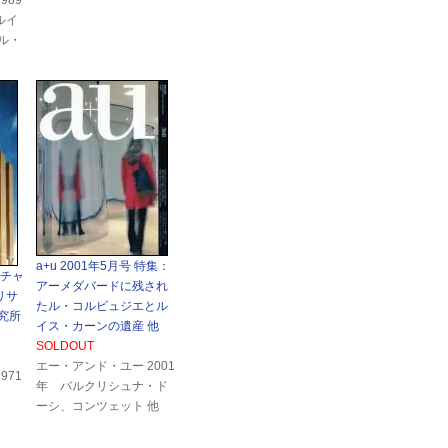
1989
ルイ
ル・
a+u 2001年5月号 特集：
リチャ
アーメダバードに残され
リサ
たル・コルビュジエとル
究所
イス・カーンの遺産 他
SOLDOUT
エー・アンド・ユー 2001
1971
年 バルクリシュナ・ド
ーシ、コンツェット 他