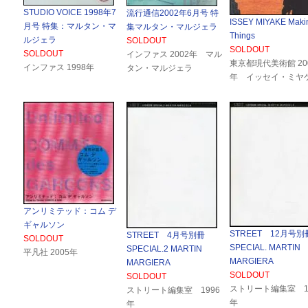
STUDIO VOICE 1998年7
流行通信2002年6月号 特
ISSEY MIYAKE Maki
月号 特集：マルタン・マ
集マルタン・マルジェラ
Things
ルジェラ
SOLDOUT
SOLDOUT
SOLDOUT
インファス 2002年 マル
東京都現代美術館 20
インファス 1998年
タン・マルジェラ
年 イッセイ・ミヤ
アンリミテッド：コム デ
ギャルソン
STREET 12月号別
STREET 4月号別冊
SOLDOUT
SPECIAL. MARTIN
SPECIAL.2 MARTIN
平凡社 2005年
MARGIERA
MARGIERA
SOLDOUT
SOLDOUT
ストリート編集室 1
ストリート編集室 1996
年
年