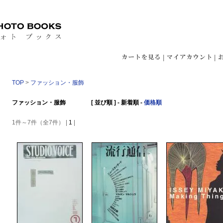
|
|
TOP
>
ファッション・服飾
ファッション・服飾 [ 並び順 ] -
新着順
-
価格順
1件～7件（全7件） |
1
|