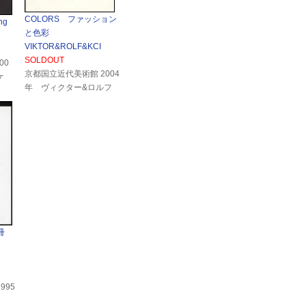
COLORS ファッション
ng
と色彩
VIKTOR&ROLF&KCI
SOLDOUT
00
京都国立近代美術館 2004
ケ
年 ヴィクター&ロルフ
冊
995