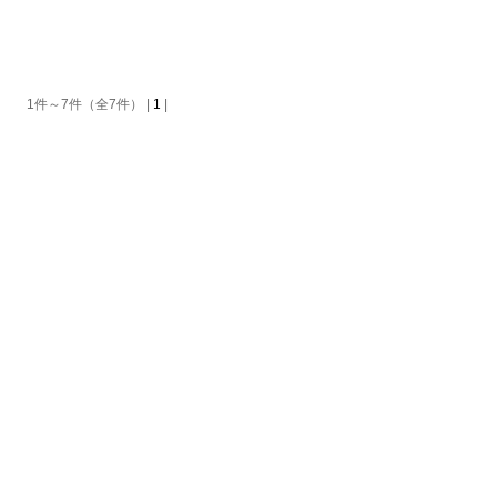
1件～7件（全7件） |
1
|