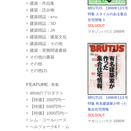
建築：作品集
BRUTUS 1998年12/1号
建築：読み物
特集 スタイルのある集合
建築雑誌：a+u
住宅情報３
建築雑誌：SD
SOLDOUT
建築雑誌：JA
マガジンハウス 1998年
建築雑誌：建築文化
建築雑誌：その他
建築：実務関連書籍
その他の書籍
その他
その他(2)
difottのプロダクト
BRUTUS 1996年11/1号
【特価】200円均一
特集 有名建築家が作った
【特価】500円均一
集合住宅情報
【特価】1000円均一
SOLDOUT
レム・コールハース
マガジンハウス 1996年
ヘルツォーク&ド・ム