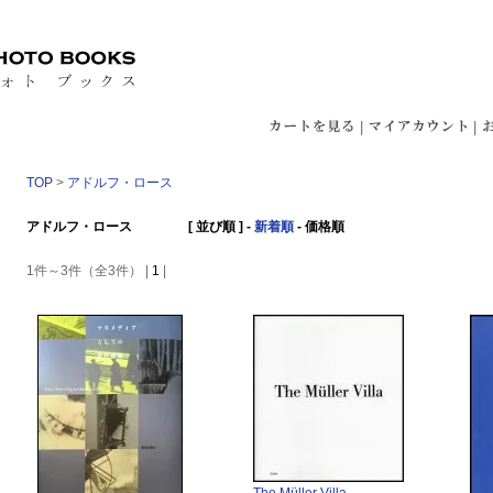
|
|
TOP
>
アドルフ・ロース
アドルフ・ロース [ 並び順 ] -
新着順
-
価格順
1件～3件（全3件） |
1
|