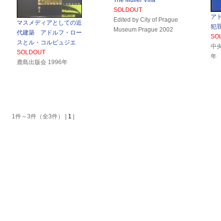
The Müller Villa
SOLDOUT
ア
Edited by City of Prague
マスメディアとしての近
犯罪
Museum Prague 2002
代建築 アドルフ・ロー
SO
スとル・コルビュジエ
中央
SOLDOUT
年
鹿島出版会 1996年
1件～3件（全3件） |
1
|