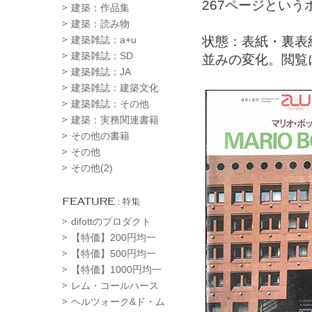
267ページとい
建築：作品集
建築：読み物
状態：表紙・裏表
建築雑誌：a+u
建築雑誌：SD
並みの変化。閲覧
建築雑誌：JA
建築雑誌：建築文化
建築雑誌：その他
建築：実務関連書籍
その他の書籍
その他
その他(2)
difottのプロダクト
【特価】200円均一
【特価】500円均一
【特価】1000円均一
レム・コールハース
ヘルツォーク&ド・ム