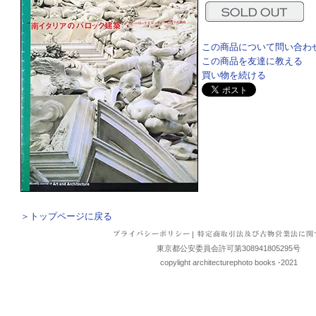
この商品について問い合わ
この商品を友達に教える
買い物を続ける
＞トップページに戻る
|
東京都公安委員会許可第308941805295号
copylight architecturephoto books -2021