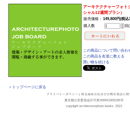
アーキテクチャーフォト
シャル12週間プラン）
販売価格：
149,800円(税込1
購入数
回(
この商品について問い合わ
この商品を友達に教える
買い物を続ける
＞トップページに戻る
|
東京都公安委員会許可第308941805295号
copylight architecturephoto books -2021