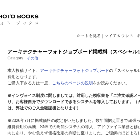
|
|
アーキテクチャーフォトジョブボード掲載料（スペシャル1
Category：
その他
求人投稿サイト、
アーキテクチャーフォトジョブボード
の「スペシャル
費用となります。
ご購入下さる方は一度、
こちらのページの説明
をお読みください。
※インヴォイス制度に関しましては、対応した領収書を「ご注文確認メ
り、お客様自身でダウンロードできるシステムを導入しております。（
は、弊社でのご入金確認後となります）
※2026年7月に掲載価格の改定をいたしました。数年間据え置きで頑張
維持費用の高騰、SNSでの周知システムの導入、アドヴァイス業務と修
向にあり、やむ負えず価格改定の判断に至りました。ご理解のほどよろ