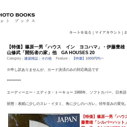
|
|
【特価】篠原一男「ハウス イン ヨコハマ」・伊藤豊雄
山修武「開拓者の家」他 GA HOUSES 20
Category：
建築雑誌：その他
Feature：
【特価】1000円均一
※申し訳ありませんが、カード決済のみの対応商品です
**********
エーディーエー・エディタ・トーキョー 1988年、ソフトカバー、日本
状態：表紙に少しのスレ・イタミ、角に少しのハガレ。径年並みの変化
【特価】篠原一男「ハウ
藤豊雄「シルバーハット