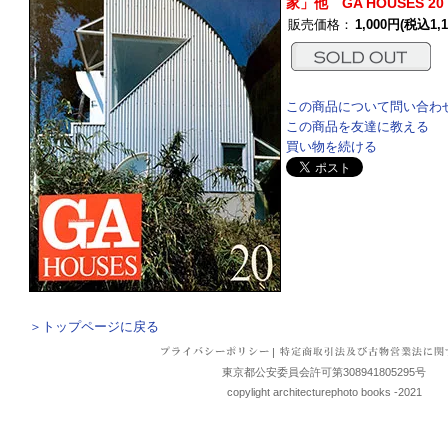
家」他 GA HOUSES 20
販売価格：
1,000円(税込1,1
この商品について問い合わ
この商品を友達に教える
買い物を続ける
＞トップページに戻る
|
東京都公安委員会許可第308941805295号
copylight architecturephoto books -2021