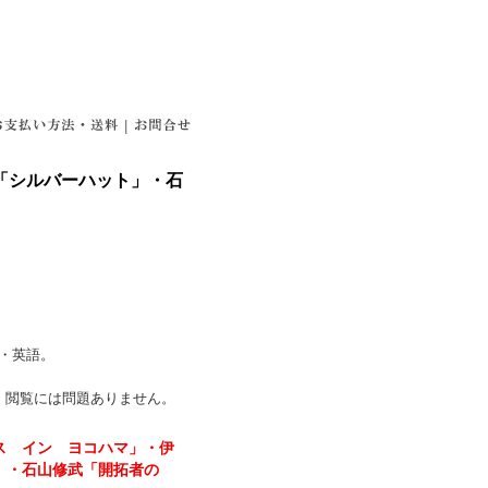
|
「シルバーハット」・石
語・英語。
。閲覧には問題ありません。
ス イン ヨコハマ」・伊
」・石山修武「開拓者の