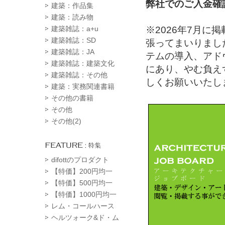
弊社でのご入金確
建築：作品集
建築：読み物
※2026年7月
建築雑誌：a+u
建築雑誌：SD
張ってまいりまし
建築雑誌：JA
テムの導入、アド
建築雑誌：建築文化
にあり、やむ負え
建築雑誌：その他
しくお願いいたし
建築：実務関連書籍
その他の書籍
その他
その他(2)
difottのプロダクト
【特価】200円均一
【特価】500円均一
【特価】1000円均一
レム・コールハース
ヘルツォーク&ド・ム