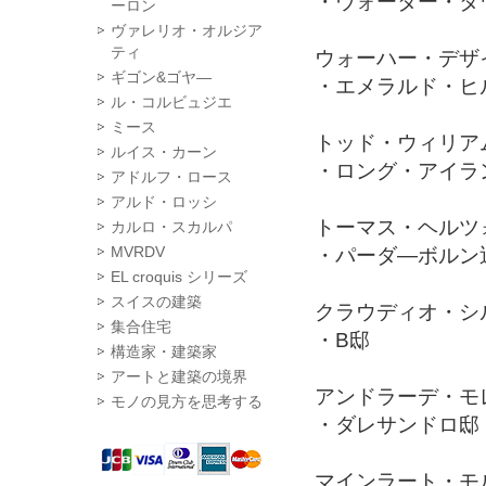
・ウォーター・
ーロン
ヴァレリオ・オルジア
ティ
ウォーハー・デザ
ギゴン&ゴヤ―
・エメラルド・ヒ
ル・コルビュジエ
ミース
トッド・ウィリア
ルイス・カーン
・ロング・アイラ
アドルフ・ロース
アルド・ロッシ
トーマス・ヘルツ
カルロ・スカルパ
MVRDV
・パーダ―ボルン
EL croquis シリーズ
スイスの建築
クラウディオ・シ
集合住宅
・B邸
構造家・建築家
アートと建築の境界
アンドラーデ・モ
モノの見方を思考する
・ダレサンドロ邸
マインラート・モ