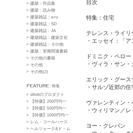
目次
建築：作品集
建築：読み物
特集：住宅
建築雑誌：a+u
建築雑誌：SD
建築雑誌：JA
テレンス・ライリ
建築雑誌：建築文化
・エッセイ：「ア
建築雑誌：その他
建築：実務関連書籍
ドミニク・ペロー
その他の書籍
・ヴィラ・サン・
その他
その他(2)
エリック・グース
・サルゾ近郊の住
difottのプロダクト
【特価】200円均一
ヴァレンティン・
【特価】500円均一
・ウィリマン／レ
【特価】1000円均一
レム・コールハース
ヨー・クレパン
ヘルツォーク&ド・ム