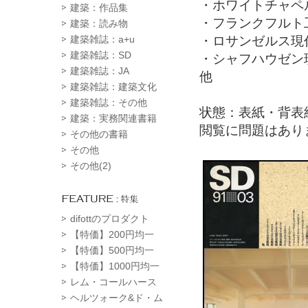
・ホワイトチャペ
建築：作品集
・フランクフルト
建築：読み物
・ロサンゼルス現
建築雑誌：a+u
建築雑誌：SD
・シャフハウゼン
建築雑誌：JA
他
建築雑誌：建築文化
建築雑誌：その他
状態：表紙・背表
建築：実務関連書籍
閲覧に問題はあり
その他の書籍
その他
その他(2)
difottのプロダクト
【特価】200円均一
【特価】500円均一
【特価】1000円均一
レム・コールハース
ヘルツォーク&ド・ム