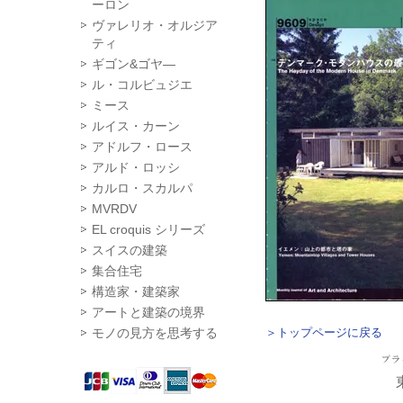
ーロン
ヴァレリオ・オルジア
ティ
ギゴン&ゴヤ―
ル・コルビュジエ
ミース
ルイス・カーン
アドルフ・ロース
アルド・ロッシ
カルロ・スカルパ
MVRDV
EL croquis シリーズ
スイスの建築
集合住宅
構造家・建築家
アートと建築の境界
モノの見方を思考する
＞トップページに戻る