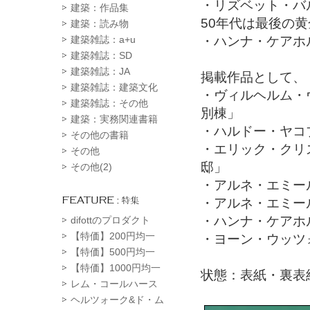
・リズベット・バ
建築：作品集
50年代は最後の
建築：読み物
・ハンナ・ケアホ
建築雑誌：a+u
建築雑誌：SD
建築雑誌：JA
掲載作品として、
建築雑誌：建築文化
・ヴィルヘルム・
建築雑誌：その他
別棟」
建築：実務関連書籍
・ハルドー・ヤコ
その他の書籍
・エリック・クリ
その他
邸」
その他(2)
・アルネ・エミー
・アルネ・エミー
・ハンナ・ケアホ
difottのプロダクト
【特価】200円均一
・ヨーン・ウッツ
【特価】500円均一
【特価】1000円均一
状態：表紙・裏表
レム・コールハース
ヘルツォーク&ド・ム