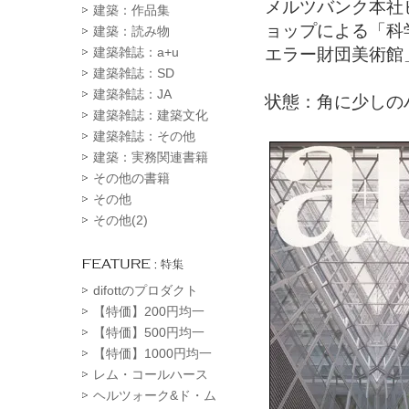
メルツバンク本社
建築：作品集
ョップによる「科
建築：読み物
エラー財団美術館
建築雑誌：a+u
建築雑誌：SD
建築雑誌：JA
状態：角に少しの
建築雑誌：建築文化
建築雑誌：その他
建築：実務関連書籍
その他の書籍
その他
その他(2)
difottのプロダクト
【特価】200円均一
【特価】500円均一
【特価】1000円均一
レム・コールハース
ヘルツォーク&ド・ム