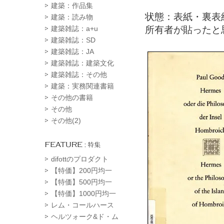
建築：作品集
状態：表紙・裏表
建築：読み物
所有者が貼ったと
建築雑誌：a+u
建築雑誌：SD
建築雑誌：JA
建築雑誌：建築文化
建築雑誌：その他
建築：実務関連書籍
その他の書籍
その他
その他(2)
difottのプロダクト
【特価】200円均一
【特価】500円均一
【特価】1000円均一
レム・コールハース
ヘルツォーク&ド・ム