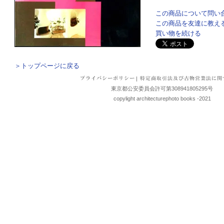
この商品について問い
この商品を友達に教え
買い物を続ける
＞トップページに戻る
|
東京都公安委員会許可第308941805295号
copylight architecturephoto books -2021