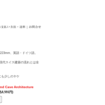
|
04×223mm、英語・ドイツ語。
集。現代スイス建築の流れとは全
にも少しのヤケ
and Cave Architecture
込8,591円)