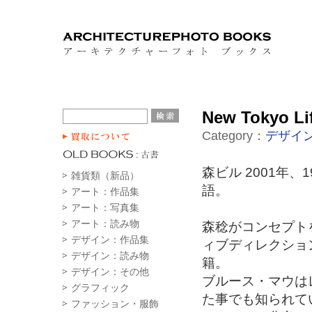
New Tokyo Lif
Category：
デザイ
森ビル 2001年、
雑貨類（新品）
語。
アート：作品集
アート：写真集
アート：読み物
森稔がコンセプト
デザイン：作品集
ィブディレクショ
デザイン：読み物
籍。
デザイン：その他
ブルース・マウはレ
グラフィック
た事でも知られて
ファッション・服飾