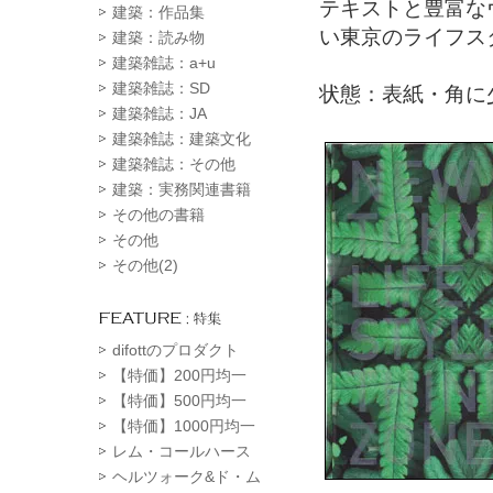
テキストと豊富な
建築：作品集
い東京のライフス
建築：読み物
建築雑誌：a+u
建築雑誌：SD
状態：表紙・角に
建築雑誌：JA
建築雑誌：建築文化
建築雑誌：その他
建築：実務関連書籍
その他の書籍
その他
その他(2)
difottのプロダクト
【特価】200円均一
【特価】500円均一
【特価】1000円均一
レム・コールハース
ヘルツォーク&ド・ム