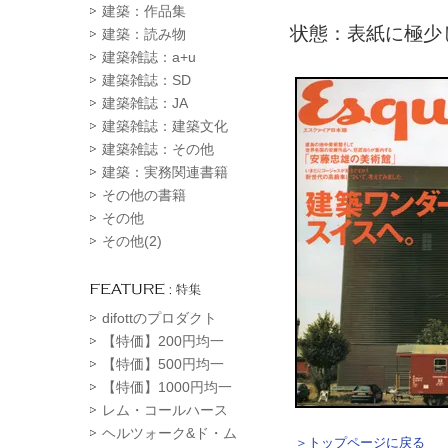
建築：作品集
状態：表紙に極少
建築：読み物
建築雑誌：a+u
建築雑誌：SD
建築雑誌：JA
建築雑誌：建築文化
建築雑誌：その他
建築：実務関連書籍
その他の書籍
その他
その他(2)
difottのプロダクト
【特価】200円均一
【特価】500円均一
【特価】1000円均一
レム・コールハース
ヘルツォーク&ド・ム
＞トップページに戻る