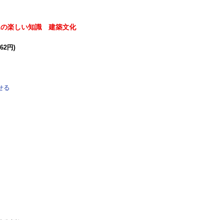
Aの楽しい知識 建築文化
62円)
せる