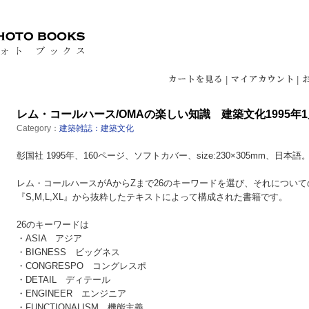
|
|
レム・コールハース/OMAの楽しい知識 建築文化1995年
Category：
建築雑誌：建築文化
彰国社 1995年、160ページ、ソフトカバー、size:230×305mm、日本語
レム・コールハースがAからZまで26のキーワードを選び、それについ
『S,M,L,XL』から抜粋したテキストによって構成された書籍です。
26のキーワードは
・ASIA アジア
・BIGNESS ビッグネス
・CONGRESPO コングレスポ
・DETAIL ディテール
・ENGINEER エンジニア
・FUNCTIONALISM 機能主義