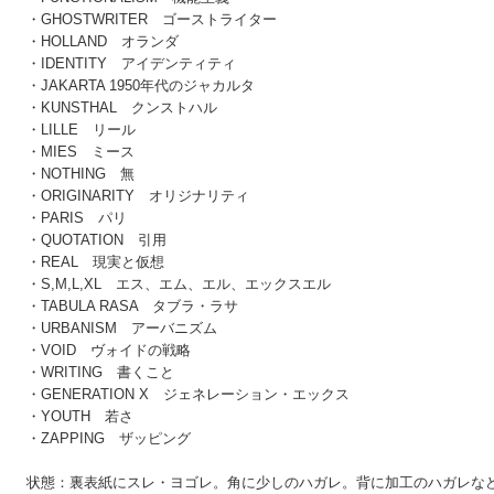
・GHOSTWRITER ゴーストライター
・HOLLAND オランダ
・IDENTITY アイデンティティ
・JAKARTA 1950年代のジャカルタ
・KUNSTHAL クンストハル
・LILLE リール
・MIES ミース
・NOTHING 無
・ORIGINARITY オリジナリティ
・PARIS パリ
・QUOTATION 引用
・REAL 現実と仮想
・S,M,L,XL エス、エム、エル、エックスエル
・TABULA RASA タブラ・ラサ
・URBANISM アーバニズム
・VOID ヴォイドの戦略
・WRITING 書くこと
・GENERATION X ジェネレーション・エックス
・YOUTH 若さ
・ZAPPING ザッピング
状態：裏表紙にスレ・ヨゴレ。角に少しのハガレ。背に加工のハガレな