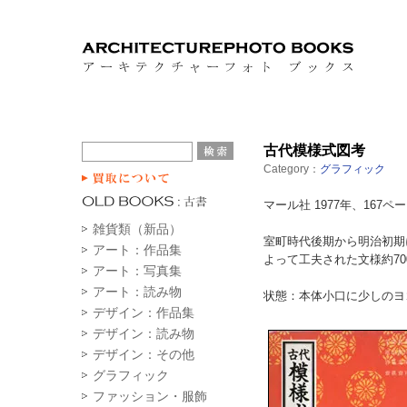
古代模様式図考
Category：
グラフィック
マール社 1977年、167ペ
雑貨類（新品）
室町時代後期から明治初期
アート：作品集
よって工夫された文様約7
アート：写真集
アート：読み物
状態：本体小口に少しのヨ
デザイン：作品集
デザイン：読み物
デザイン：その他
グラフィック
ファッション・服飾