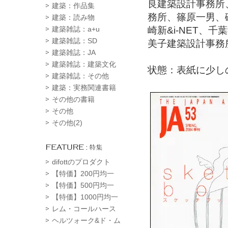
良建築設計事務所
建築：作品集
務所、篠原一男、
建築：読み物
崎新&i-NET、
建築雑誌：a+u
建築雑誌：SD
美子建築設計事務
建築雑誌：JA
建築雑誌：建築文化
状態：表紙に少し
建築雑誌：その他
建築：実務関連書籍
その他の書籍
その他
その他(2)
difottのプロダクト
【特価】200円均一
【特価】500円均一
【特価】1000円均一
レム・コールハース
ヘルツォーク&ド・ム