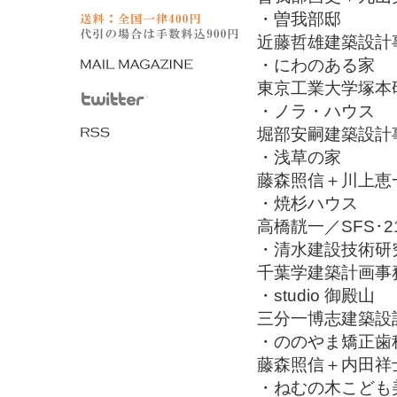
・曽我部邸
近藤哲雄建築設計
・にわのある家
東京工業大学塚本
・ノラ・ハウス
堀部安嗣建築設計
・浅草の家
藤森照信＋川上恵
・焼杉ハウス
高橋靗一／SFS･
・清水建設技術研
千葉学建築計画事
・studio 御殿山
三分一博志建築設
・ののやま矯正歯
藤森照信＋内田祥
・ねむの木こども