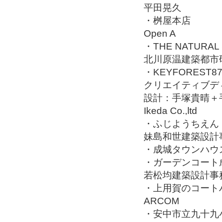
平田晃久
・桝屋本店
Open A
・THE NATURA
北川原温建築都市
・KEYFOREST
クリエイティブデ
設計：手塚貴晴＋手
Ikeda Co.,ltd
・ふじようちえん
妹島和世建築設計
・成城タウンハウ
・ガーデンコート成城
若松均建築設計事
・上用賀のコート
ARCOM
・安中市立九十九