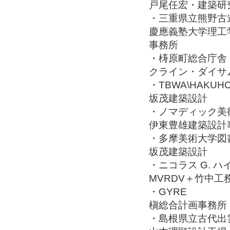
戸尾任宏・建築研
・三重県立熊野古
慶應義塾大学理工
事務所
・梼原町総合庁舎
クライン・ダイサ
・TBWA\HAKUH
坂茂建築設計
・ノマディック美
伊東豊雄建築設計
・多摩美術大学図
坂茂建築設計
・ニコラス G. 
MVRDV＋竹中工
・GYRE
槇総合計画事務所
・島根県立古代出