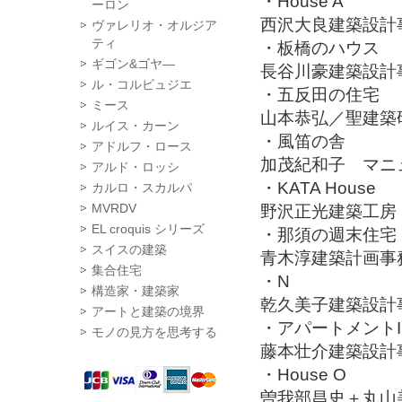
・House A
ーロン
西沢大良建築設計
ヴァレリオ・オルジア
ティ
・板橋のハウス
ギゴン&ゴヤ―
長谷川豪建築設計
ル・コルビュジエ
・五反田の住宅
ミース
山本恭弘／聖建築
ルイス・カーン
・風笛の舎
アドルフ・ロース
加茂紀和子 マニ
アルド・ロッシ
・KATA House
カルロ・スカルパ
MVRDV
野沢正光建築工房
EL croquis シリーズ
・那須の週末住宅
スイスの建築
青木淳建築計画事
集合住宅
・N
構造家・建築家
乾久美子建築設計
アートと建築の境界
・アパートメントI
モノの見方を思考する
藤本壮介建築設計
・House O
曽我部昌史＋丸山