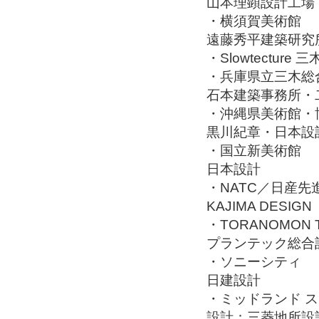
山本理顕設計工場
・横須賀美術館
遠藤秀平建築研究
・Slowtecture 三
・兵庫県立三木総
石本建築事務所・
・沖縄県美術館・
黒川紀章・日本設
・国立新美術館
日本設計
・NATC／日産
KAJIMA DESIGN
・TORANOMON 
プランテック総合
・ソニーシティ
日建設計
・ミッドランド 
設計：三菱地所設