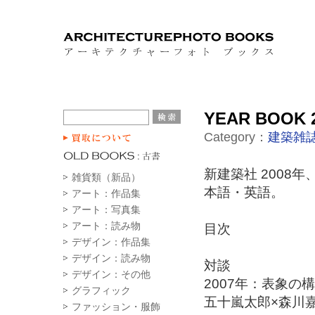
YEAR BOOK 2
Category：
建築雑誌
新建築社 2008年
雑貨類（新品）
本語・英語。
アート：作品集
アート：写真集
アート：読み物
目次
デザイン：作品集
デザイン：読み物
対談
デザイン：その他
2007年：表象の
グラフィック
五十嵐太郎×森川
ファッション・服飾