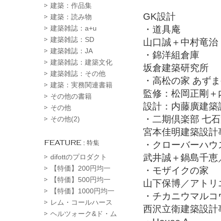
建築：作品集
GK設計
建築：読み物
・道具庵
建築雑誌：a+u
建築雑誌：SD
山口誠＋中村竜治
建築雑誌：JA
・錦洋組倉庫
建築雑誌：建築文化
坂倉建築研究所
建築雑誌：その他
・高松の家 あず
建築：実務関連書籍
監修：松岡正剛＋
その他の書籍
設計：内藤廣建築
その他
・二期倶楽部 七
その他(2)
宮本佳明建築設計
・クローバーハウ
武井誠＋鍋島千恵／
difottのプロダクト
【特価】200円均一
・モザイクの家
【特価】500円均一
山下保博／アトリ
【特価】1000円均一
・チカニウマルコ
レム・コールハース
西沢立衛建築設計
ヘルツォーク&ド・ム