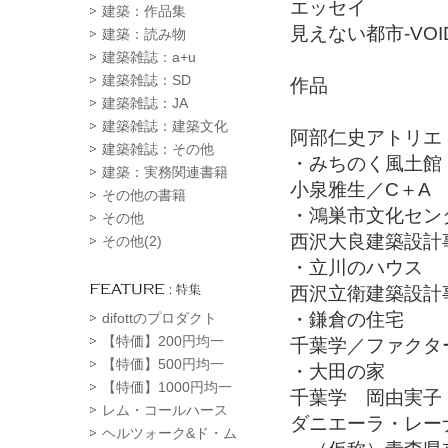
エッセイ
建築：作品集
見えない都市-VO
建築：読み物
建築雑誌：a+u
建築雑誌：SD
作品
建築雑誌：JA
建築雑誌：建築文化
阿部仁史アトリエ
建築雑誌：その他
・みちのく風土館
建築：実務関連書籍
小泉雅生／C＋A
その他の書籍
・鴻巣市文化セン
その他
西沢大良建築設計
その他(2)
・立川のハウス
西沢立衛建築設計
・鎌倉の住宅
difottのプロダクト
【特価】200円均一
千葉学／ファクター
【特価】500円均一
・大田の家
【特価】1000円均一
千葉学 岡由実子
レム・コールハース
ダニエーラ・レー
ヘルツォーク&ド・ム