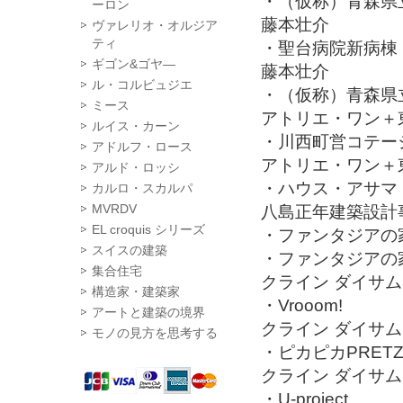
・（仮称）青森県
ーロン
藤本壮介
ヴァレリオ・オルジア
ティ
・聖台病院新病棟
ギゴン&ゴヤ―
藤本壮介
ル・コルビュジエ
・（仮称）青森県
ミース
アトリエ・ワン＋
ルイス・カーン
・川西町営コテー
アドルフ・ロース
アトリエ・ワン＋
アルド・ロッシ
・ハウス・アサマ
カルロ・スカルパ
MVRDV
八島正年建築設計
EL croquis シリーズ
・ファンタジアの
スイスの建築
・ファンタジアの
集合住宅
クライン ダイサム
構造家・建築家
・Vrooom!
アートと建築の境界
クライン ダイサム
モノの見方を思考する
・ピカピカPRET
クライン ダイサム
・U-project