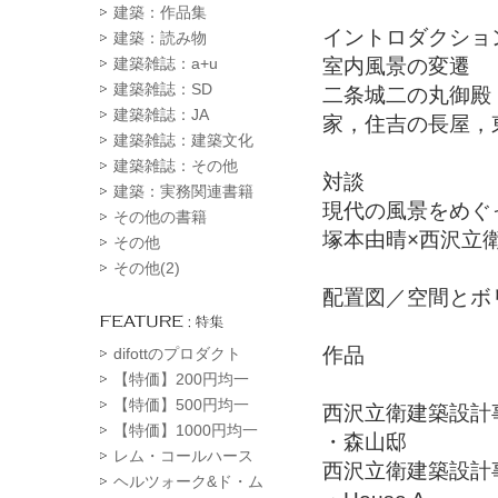
建築：作品集
イントロダクショ
建築：読み物
室内風景の変遷
建築雑誌：a+u
建築雑誌：SD
二条城二の丸御殿
建築雑誌：JA
家，住吉の長屋，
建築雑誌：建築文化
建築雑誌：その他
対談
建築：実務関連書籍
現代の風景をめぐ
その他の書籍
塚本由晴×西沢立
その他
その他(2)
配置図／空間とボ
作品
difottのプロダクト
【特価】200円均一
【特価】500円均一
西沢立衛建築設計
【特価】1000円均一
・森山邸
レム・コールハース
西沢立衛建築設計
ヘルツォーク&ド・ム