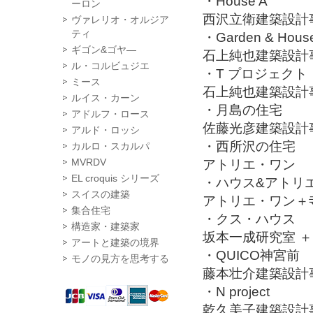
・House A
ーロン
西沢立衛建築設計
ヴァレリオ・オルジア
ティ
・Garden & Hous
ギゴン&ゴヤ―
石上純也建築設計
ル・コルビュジエ
・T プロジェクト
ミース
石上純也建築設計
ルイス・カーン
・月島の住宅
アドルフ・ロース
佐藤光彦建築設計
アルド・ロッシ
・西所沢の住宅
カルロ・スカルパ
MVRDV
アトリエ・ワン
EL croquis シリーズ
・ハウス&アトリ
スイスの建築
アトリエ・ワン＋
集合住宅
・クス・ハウス
構造家・建築家
坂本一成研究室 
アートと建築の境界
・QUICO神宮前
モノの見方を思考する
藤本壮介建築設計
・N project
乾久美子建築設計