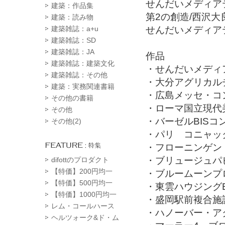
せんだいメディア
建築：作品集
第2の創造/西沢大
建築：読み物
せんだいメディア
建築雑誌：a+u
建築雑誌：SD
建築雑誌：JA
作品
建築雑誌：建築文化
・せんだいメディ
建築雑誌：その他
・大分アグリカル
建築：実務関連書籍
・広島メッセ・コ
その他の書籍
・ローマ国立現代
その他
・バーゼルBIS
その他(2)
・パリ コニャッ
・フローニンゲン
・ブリュージュパビ
difottのプロダクト
【特価】200円均一
・ブルームーンプ
【特価】500円均一
・東雲ハウジング
【特価】1000円均一
・盛岡駅前複合施
レム・コールハース
・ハノーバー・ア
ヘルツォーク&ド・ム