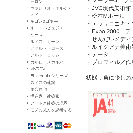
・マーラー4 ブ
ーロン
・JVC現代美術館
ヴァレリオ・オルジア
ティ
・松本Mホール
ギゴン&ゴヤ―
・テッサロニキ・
ル・コルビュジエ
・Expo 200
ミース
・せんだいメディ
ルイス・カーン
・ルイジアナ美術
アドルフ・ロース
・データ
アルド・ロッシ
・プロフィル／作
カルロ・スカルパ
MVRDV
EL croquis シリーズ
状態：角に少しの
スイスの建築
集合住宅
構造家・建築家
アートと建築の境界
モノの見方を思考する