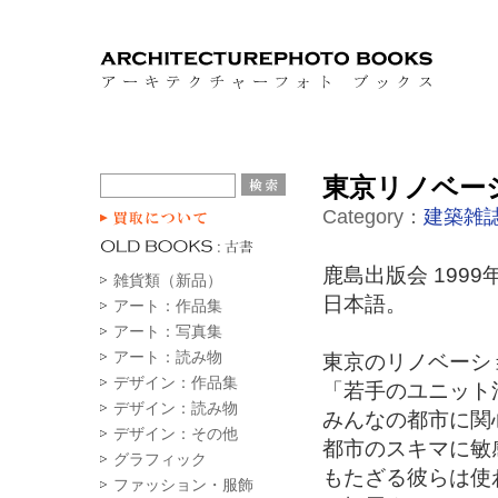
東京リノベーシ
Category：
建築雑誌
鹿島出版会 1999
雑貨類（新品）
日本語。
アート：作品集
アート：写真集
アート：読み物
東京のリノベーシ
デザイン：作品集
「若手のユニット
デザイン：読み物
みんなの都市に関
デザイン：その他
都市のスキマに敏
グラフィック
もたざる彼らは使
ファッション・服飾