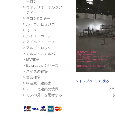
ーロン
ヴァレリオ・オルジア
ティ
ギゴン&ゴヤ―
ル・コルビュジエ
ミース
ルイス・カーン
アドルフ・ロース
アルド・ロッシ
カルロ・スカルパ
MVRDV
EL croquis シリーズ
スイスの建築
集合住宅
＞トップページに戻る
構造家・建築家
アートと建築の境界
モノの見方を思考する