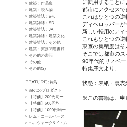
に転用することに
建築：作品集
都市にアクセスで
建築：読み物
これはひとつの逆
建築雑誌：a+u
建築雑誌：SD
ディベロッパーが
建築雑誌：JA
新しい転用のアイ
建築雑誌：建築文化
これもひとつの逆
建築雑誌：その他
東京の集積度はそ
建築：実務関連書籍
そこでは都市のス
その他の書籍
90年代的リノベ
その他
特集序文より。
その他(2)
状態：表紙・裏表
difottのプロダクト
【特価】200円均一
※この書籍は、申
【特価】500円均一
【特価】1000円均一
レム・コールハース
ヘルツォーク&ド・ム