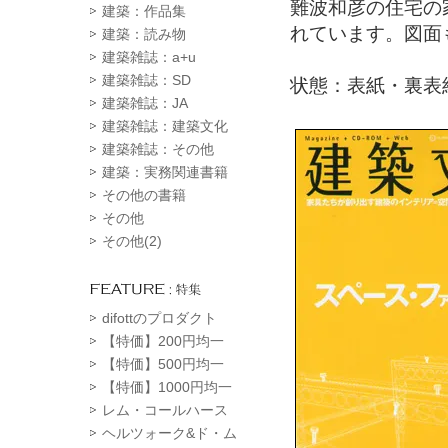
難波和彦の住宅の
建築：作品集
れています。図面
建築：読み物
建築雑誌：a+u
建築雑誌：SD
状態：表紙・裏表
建築雑誌：JA
建築雑誌：建築文化
建築雑誌：その他
建築：実務関連書籍
その他の書籍
その他
その他(2)
difottのプロダクト
【特価】200円均一
【特価】500円均一
【特価】1000円均一
レム・コールハース
ヘルツォーク&ド・ム