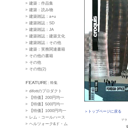
建築：作品集
建築：読み物
建築雑誌：a+u
建築雑誌：SD
建築雑誌：JA
建築雑誌：建築文化
建築雑誌：その他
建築：実務関連書籍
その他の書籍
その他
その他(2)
difottのプロダクト
【特価】200円均一
【特価】500円均一
【特価】1000円均一
＞トップページに戻る
レム・コールハース
ヘルツォーク&ド・ム