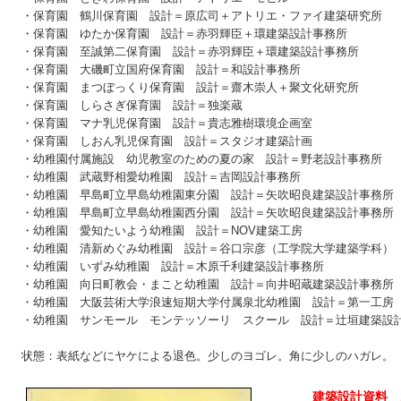
・保育園 鶴川保育園 設計＝原広司＋アトリエ・ファイ建築研究所
・保育園 ゆたか保育園 設計＝赤羽輝臣＋環建築設計事務所
・保育園 至誠第二保育園 設計＝赤羽輝臣＋環建築設計事務所
・保育園 大磯町立国府保育園 設計＝和設計事務所
・保育園 まつぼっくり保育園 設計＝齋木崇人＋聚文化研究所
・保育園 しらさぎ保育園 設計＝独楽蔵
・保育園 マナ乳児保育園 設計＝貴志雅樹環境企画室
・保育園 しおん乳児保育園 設計＝スタジオ建築計画
・幼稚園付属施設 幼児教室のための夏の家 設計＝野老設計事務所
・幼稚園 武蔵野相愛幼稚園 設計＝吉岡設計事務所
・幼稚園 早島町立早島幼稚園東分園 設計＝矢吹昭良建築設計事務所
・幼稚園 早島町立早島幼稚園西分園 設計＝矢吹昭良建築設計事務所
・幼稚園 愛知たいよう幼稚園 設計＝NOV建築工房
・幼稚園 清新めぐみ幼稚園 設計＝谷口宗彦（工学院大学建築学科）
・幼稚園 いずみ幼稚園 設計＝木原千利建築設計事務所
・幼稚園 向日町教会・まこと幼稚園 設計＝向井昭蔵建築設計事務所
・幼稚園 大阪芸術大学浪速短期大学付属泉北幼稚園 設計＝第一工房
・幼稚園 サンモール モンテッソーリ スクール 設計＝辻垣建築設
状態：表紙などにヤケによる退色。少しのヨゴレ。角に少しのハガレ。
建築設計資料 