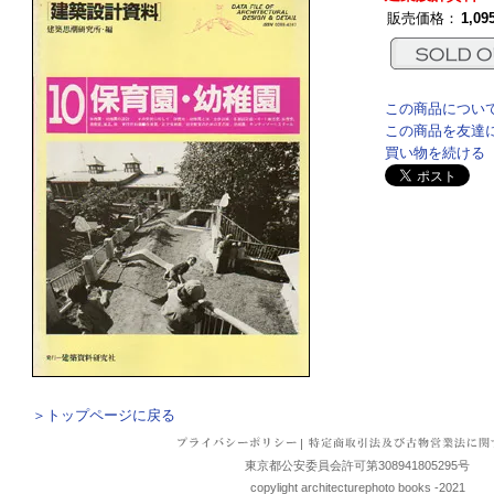
販売価格：
1,0
この商品につい
この商品を友達
買い物を続ける
＞トップページに戻る
|
東京都公安委員会許可第308941805295号
copylight architecturephoto books -2021