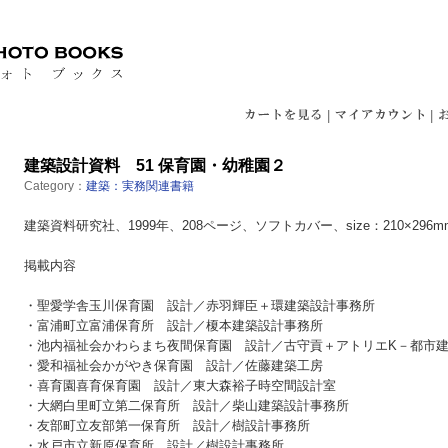
|
|
建築設計資料 51 保育園・幼稚園２
Category：
建築：実務関連書籍
建築資料研究社、1999年、208ページ、ソフトカバー、size：210×296
掲載内容
・聖愛学舎玉川保育園 設計／赤羽輝臣＋環建築設計事務所
・富浦町立富浦保育所 設計／榎本建築設計事務所
・池内福祉会かわらまち夜間保育園 設計／古守貢＋アトリエK－都市
・愛和福祉会かがやき保育園 設計／佐藤建築工房
・喜育園喜育保育園 設計／東大森裕子時空間設計室
・大網白里町立第二保育所 設計／柴山建築設計事務所
・友部町立友部第一保育所 設計／樹設計事務所
・水戸市立新原保育所 設計／樹設計事務所