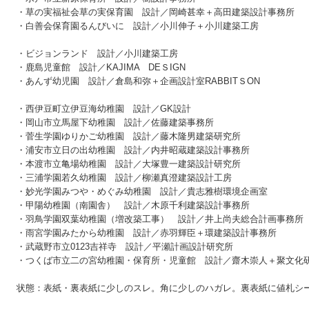
・草の実福祉会草の実保育園 設計／岡崎甚幸＋高田建築設計事務所
・白善会保育園るんびいに 設計／小川伸子＋小川建築工房
・ビジョンランド 設計／小川建築工房
・鹿島児童館 設計／KAJIMA DEＳIGN
・あんず幼児園 設計／倉島和弥＋企画設計室RABBITＳON
・西伊豆町立伊豆海幼稚園 設計／GK設計
・岡山市立馬屋下幼稚園 設計／佐藤建築事務所
・菅生学園ゆりかご幼稚園 設計／藤木隆男建築研究所
・浦安市立日の出幼稚園 設計／内井昭蔵建築設計事務所
・本渡市立亀場幼稚園 設計／大塚豊一建築設計研究所
・三浦学園若久幼稚園 設計／柳瀬真澄建築設計工房
・妙光学園みつや・めぐみ幼稚園 設計／貴志雅樹環境企画室
・甲陽幼稚園（南園舎） 設計／木原千利建築設計事務所
・羽鳥学園双葉幼稚園（増改築工事） 設計／井上尚夫総合計画事務所
・雨宮学園みたから幼稚園 設計／赤羽輝臣＋環建築設計事務所
・武蔵野市立0123吉祥寺 設計／平瀬計画設計研究所
・つくば市立二の宮幼稚園・保育所・児童館 設計／齋木崇人＋聚文化
状態：表紙・裏表紙に少しのスレ。角に少しのハガレ。裏表紙に値札シ