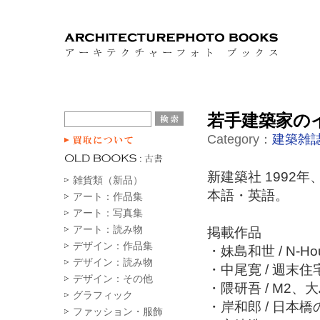
若手建築家の
Category：
建築雑誌
新建築社 1992年
雑貨類（新品）
本語・英語。
アート：作品集
アート：写真集
アート：読み物
掲載作品
デザイン：作品集
・妹島和世 / N-
デザイン：読み物
・中尾寛 / 週末住
デザイン：その他
・隈研吾 / M2
グラフィック
・岸和郎 / 日本
ファッション・服飾