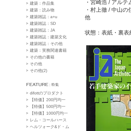
・宮崎浩 / アル
建築：作品集
・村上徹 / 中山
建築：読み物
他
建築雑誌：a+u
建築雑誌：SD
建築雑誌：JA
状態：表紙・裏表
建築雑誌：建築文化
建築雑誌：その他
建築：実務関連書籍
その他の書籍
その他
その他(2)
difottのプロダクト
【特価】200円均一
【特価】500円均一
【特価】1000円均一
レム・コールハース
ヘルツォーク&ド・ム