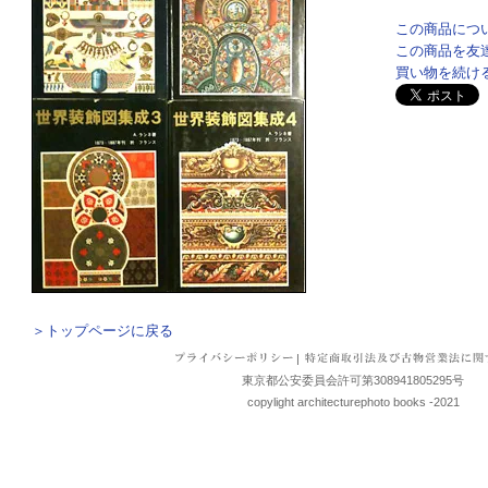
この商品につ
この商品を友
買い物を続け
＞トップページに戻る
|
東京都公安委員会許可第308941805295号
copylight architecturephoto books -2021