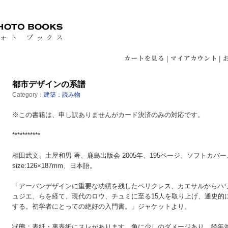
|
|
都市デザインの系譜
Category：
建築：読み物
※この書籍は、申し訳ありませんがカード決済のみの対応です。
***********
相田武文、土屋和男 著、鹿島出版会 2005年、195ページ、ソフトカバ
size:126×187mm、日本語。
「アーバンデザインに重要な功績を残したペリクレス、カエサルからハ
ュジエ、らを経て、現代のロウ、チュミに至る15人を取り上げ、通史的
する。初学者にとっての絶好の入門書。」ジャケットより。
状態：表紙・裏表紙にスレがあります。角に少しのダメージあり。径年