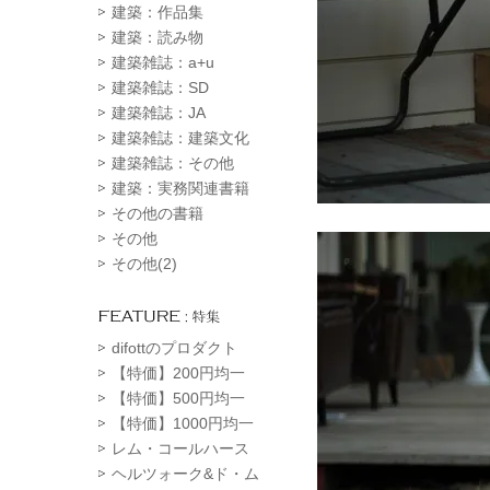
建築：作品集
建築：読み物
建築雑誌：a+u
建築雑誌：SD
建築雑誌：JA
建築雑誌：建築文化
建築雑誌：その他
建築：実務関連書籍
その他の書籍
その他
その他(2)
difottのプロダクト
【特価】200円均一
【特価】500円均一
【特価】1000円均一
レム・コールハース
ヘルツォーク&ド・ム