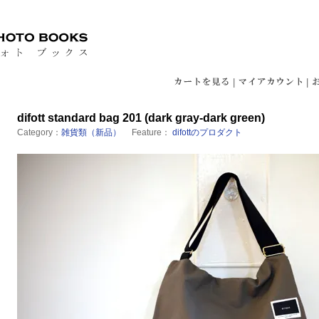
|
|
difott standard bag 201 (dark gray-dark green)
Category：
雑貨類（新品）
Feature：
difottのプロダクト