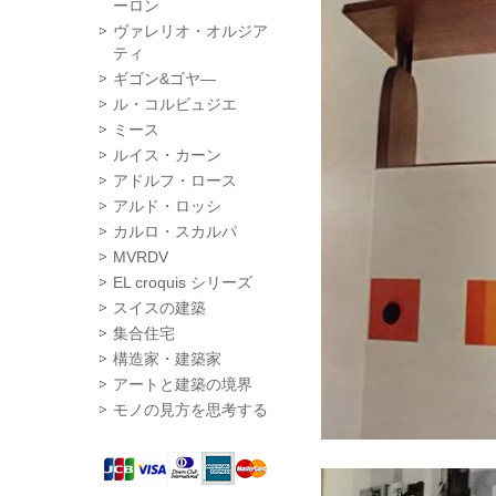
ーロン
ヴァレリオ・オルジア
ティ
ギゴン&ゴヤ―
ル・コルビュジエ
ミース
ルイス・カーン
アドルフ・ロース
アルド・ロッシ
カルロ・スカルパ
MVRDV
EL croquis シリーズ
スイスの建築
集合住宅
構造家・建築家
アートと建築の境界
モノの見方を思考する