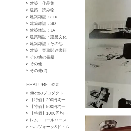
建築：作品集
建築：読み物
建築雑誌：a+u
建築雑誌：SD
建築雑誌：JA
建築雑誌：建築文化
建築雑誌：その他
建築：実務関連書籍
その他の書籍
その他
その他(2)
difottのプロダクト
【特価】200円均一
【特価】500円均一
【特価】1000円均一
レム・コールハース
ヘルツォーク&ド・ム