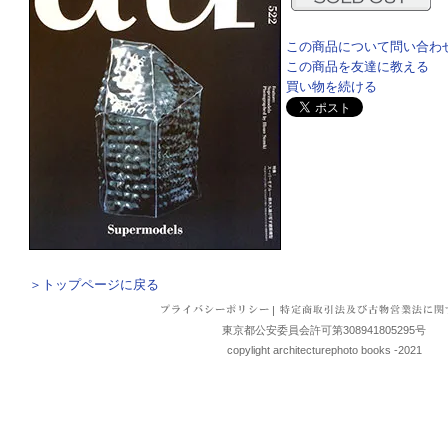
この商品について問い合わ
この商品を友達に教える
買い物を続ける
＞トップページに戻る
|
東京都公安委員会許可第308941805295号
copylight architecturephoto books -2021