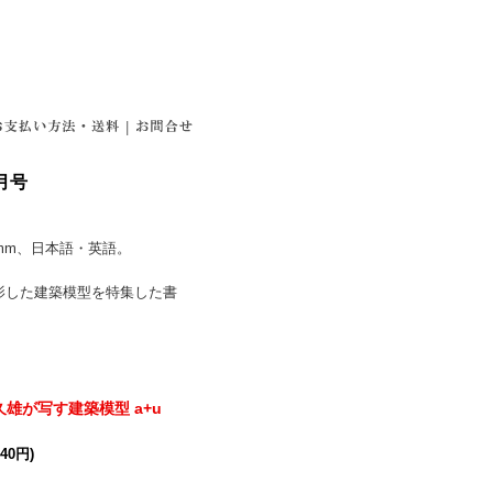
|
月号
92mm、日本語・英語。
影した建築模型を特集した書
雄が写す建築模型 a+u
40円)