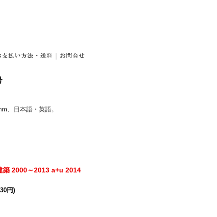
|
号
92mm、日本語・英語。
000～2013 a+u 2014
30円)