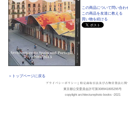
この商品について問い合わ
この商品を友達に教える
買い物を続ける
＞トップページに戻る
|
東京都公安委員会許可第308941805295号
copylight architecturephoto books -2021