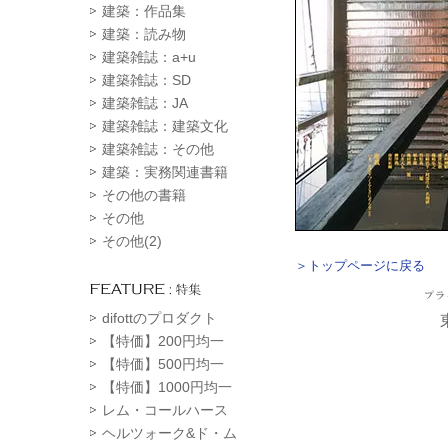
建築：作品集
建築：読み物
建築雑誌：a+u
建築雑誌：SD
建築雑誌：JA
建築雑誌：建築文化
建築雑誌：その他
建築：実務関連書籍
その他の書籍
その他
その他(2)
＞トップページに戻る
difottのプロダクト
【特価】200円均一
【特価】500円均一
【特価】1000円均一
レム・コールハース
ヘルツォーク&ド・ム