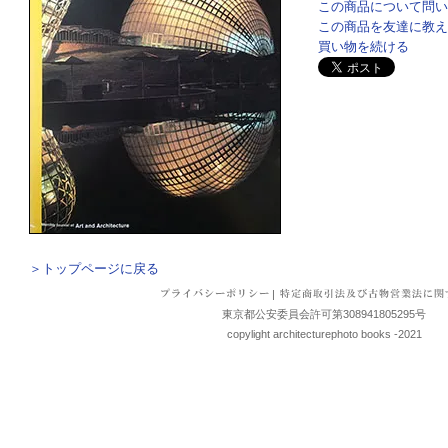
この商品について問い
この商品を友達に教え
買い物を続ける
＞トップページに戻る
|
東京都公安委員会許可第308941805295号
copylight architecturephoto books -2021