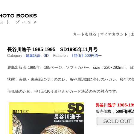
|
|
長谷川逸子 1985-1995 SD1995年11月号
Category：
建築雑誌：SD
Feature：
【特価】500円均一
鹿島出版会 1995年、195ページ、ソフトカバー、size：220×292mm、
状態：表紙・裏表紙に少しのスレ。角や周辺部に少しのハガレ。径年の
※低価のため、申し訳ありませんがカード決済のみの対応です。
長谷川逸子 1985-19
販売価格：
500円(税込