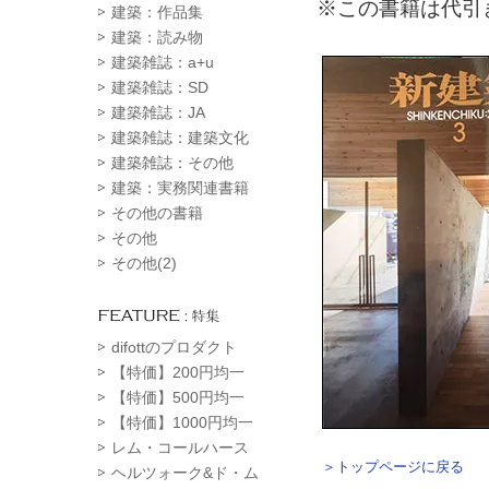
※この書籍は代引
建築：作品集
建築：読み物
建築雑誌：a+u
建築雑誌：SD
建築雑誌：JA
建築雑誌：建築文化
建築雑誌：その他
建築：実務関連書籍
その他の書籍
その他
その他(2)
difottのプロダクト
【特価】200円均一
【特価】500円均一
【特価】1000円均一
レム・コールハース
＞トップページに戻る
ヘルツォーク&ド・ム