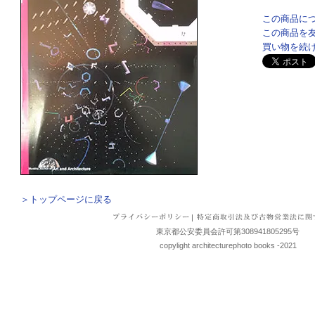
この商品に
この商品を
買い物を続
＞トップページに戻る
|
東京都公安委員会許可第308941805295号
copylight architecturephoto books -2021