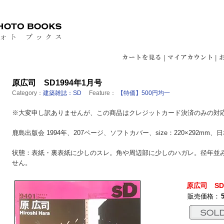
|
|
原広司 SD1994年1月号
Category：
建築雑誌：SD
Feature：
【特価】500円均一
※大変申し訳ありませんが、この商品はクレジットカード決済のみの対
鹿島出版会 1994年、207ページ、ソフトカバー、size：220×292mm、
状態：表紙・裏表紙に少しのスレ。角や周辺部に少しのハガレ。径年並
せん。
原広司 SD
販売価格：