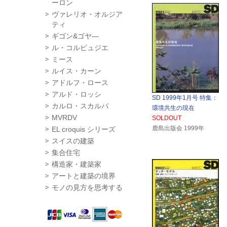
ーロン
ヴァレリオ・オルジア
ティ
ギゴン&ゴヤ―
ル・コルビュジエ
ミース
ルイス・カーン
アドルフ・ロース
アルド・ロッシ
SD 1999年1月号 特集：
カルロ・スカルパ
環境共生の現在
MVRDV
SOLDOUT
鹿島出版会 1999年
EL croquis シリーズ
スイスの建築
集合住宅
構造家・建築家
アートと建築の境界
モノの見方を思考する