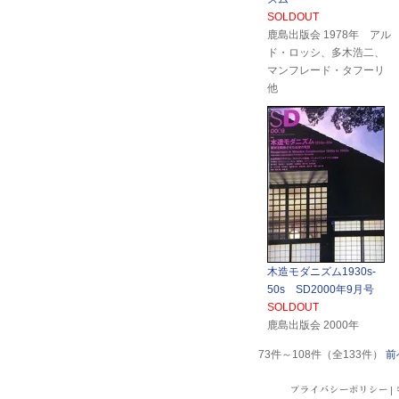
SOLDOUT
鹿島出版会 1978年 アル
ド・ロッシ、多木浩二、
マンフレード・タフーリ
他
木造モダニズム1930s-
50s SD2000年9月号
SOLDOUT
鹿島出版会 2000年
73件～108件（全133件）
前
|