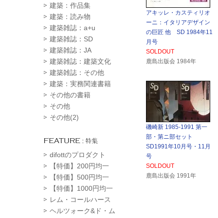
建築：作品集
アキッレ・カスティリオ
建築：読み物
ーニ：イタリアデザイン
建築雑誌：a+u
の巨匠 他 SD 1984年11
建築雑誌：SD
月号
建築雑誌：JA
SOLDOUT
建築雑誌：建築文化
鹿島出版会 1984年
建築雑誌：その他
建築：実務関連書籍
その他の書籍
その他
その他(2)
磯崎新 1985-1991 第一
部・第ニ部セット
SD1991年10月号・11月
difottのプロダクト
号
【特価】200円均一
SOLDOUT
鹿島出版会 1991年
【特価】500円均一
【特価】1000円均一
レム・コールハース
ヘルツォーク&ド・ム