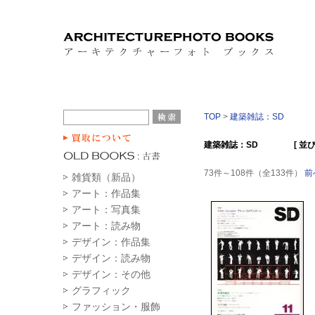
TOP
>
建築雑誌：SD
建築雑誌：SD [ 並び順 
73件～108件（全133件）
前
雑貨類（新品）
アート：作品集
アート：写真集
アート：読み物
デザイン：作品集
デザイン：読み物
デザイン：その他
グラフィック
ファッション・服飾